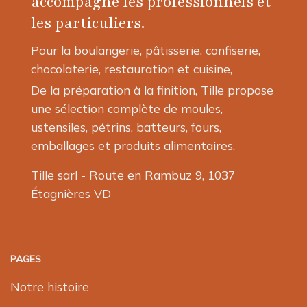
accompagne les professionnels et
choisies
choisies
les particuliers.
sur
sur
la
la
Pour la boulangerie, pâtisserie, confiserie,
page
page
chocolaterie, restauration et cuisine,
du
du
produit
produit
De la préparation à la finition, Tille propose
une sélection complète de moules,
ustensiles, pétrins, batteurs, fours,
emballages et produits alimentaires.
Tille sarl - Route en Rambuz 9, 1037
Étagnières VD
PAGES
Notre histoire