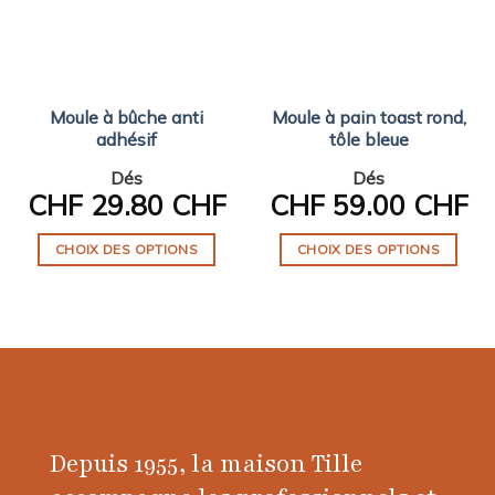
Moule à bûche anti
Moule à pain toast rond,
adhésif
tôle bleue
Dés
Dés
CHF
29.80 CHF
CHF
59.00 CHF
CHOIX DES OPTIONS
CHOIX DES OPTIONS
Ce
Ce
produit
produit
a
a
plusieurs
plusieurs
variations.
variations.
Les
Les
options
options
peuvent
peuvent
Depuis 1955, la maison Tille
être
être