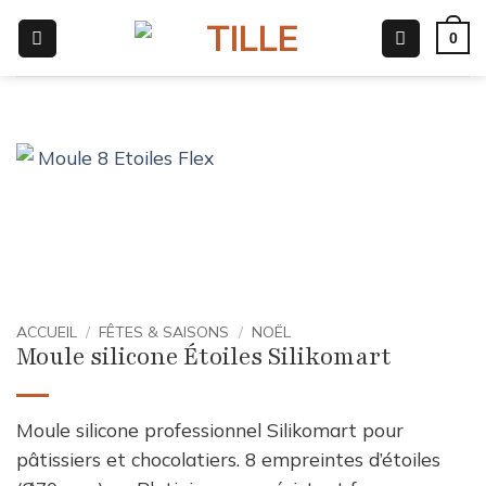
Passer
0
au
contenu
ACCUEIL
/
FÊTES & SAISONS
/
NOËL
Moule silicone Étoiles Silikomart
Moule silicone professionnel Silikomart pour
pâtissiers et chocolatiers. 8 empreintes d’étoiles