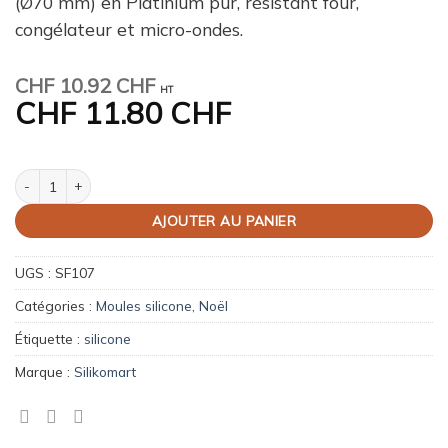
(Ø70 mm) en Platinium pur, résistant four,
congélateur et micro-ondes.
CHF
10.92 CHF
HT
CHF
11.80 CHF
quantité de Moule silicone Étoiles Silikomart
AJOUTER AU PANIER
UGS :
SF107
Catégories :
Moules silicone
,
Noël
Étiquette :
silicone
Marque :
Silikomart