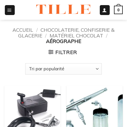
Passer
0
au
contenu
ACCUEIL
/
CHOCOLATERIE, CONFISERIE &
GLACERIE
/
MATÉRIEL CHOCOLAT
/
AÉROGRAPHE
FILTRER