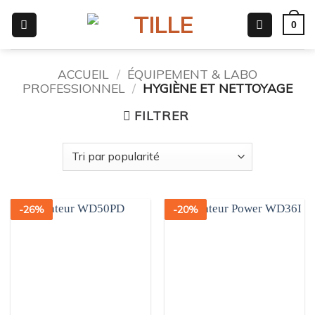
Passer
0
au
contenu
ACCUEIL
/
ÉQUIPEMENT & LABO
PROFESSIONNEL
/
HYGIÈNE ET NETTOYAGE
FILTRER
-
26
%
-
20
%