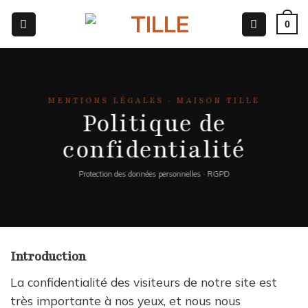
Passer
0
au
contenu
MENTIONS LÉGALES · MAISON TILLE
Politique de
confidentialité
Protection des données personnelles · RGPD
Introduction
La confidentialité des visiteurs de notre site est
très importante à nos yeux, et nous nous