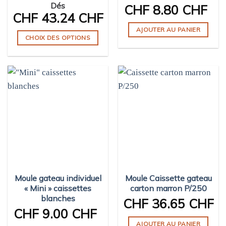
Dés
CHF
8.80 CHF
CHF
43.24 CHF
AJOUTER AU PANIER
CHOIX DES OPTIONS
Ce
produit
a
plusieurs
variations.
Les
options
peuvent
être
choisies
sur
Moule gateau individuel
Moule Caissette gateau
la
« Mini » caissettes
carton marron P/250
page
blanches
CHF
36.65 CHF
du
CHF
9.00 CHF
produit
AJOUTER AU PANIER