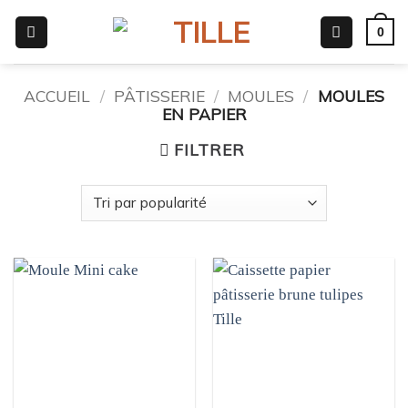
Passer
0
au
contenu
ACCUEIL
/
PÂTISSERIE
/
MOULES
/
MOULES
EN PAPIER
FILTRER