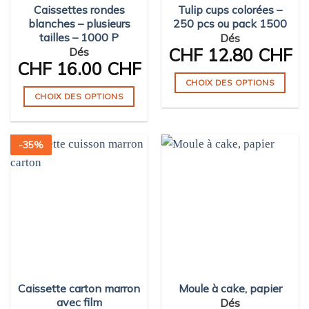
Caissettes rondes
Tulip cups colorées –
la
blanches – plusieurs
250 pcs ou pack 1500
page
tailles – 1000 P
Dés
du
CHF
12.80 CHF
Dés
produit
CHF
16.00 CHF
CHOIX DES OPTIONS
CHOIX DES OPTIONS
Ce
Ce
produit
produit
a
-
35
%
a
plusieurs
plusieurs
variations.
variations.
Les
Les
options
options
peuvent
peuvent
être
être
choisies
choisies
sur
sur
la
Caissette carton marron
Moule à cake, papier
la
page
avec film
Dés
page
du