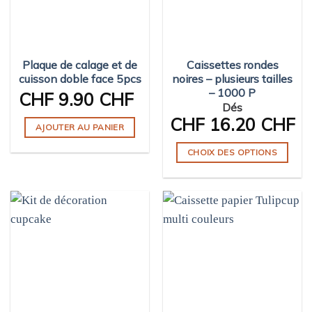
Plaque de calage et de
Caissettes rondes
cuisson doble face 5pcs
noires – plusieurs tailles
– 1000 P
CHF
9.90 CHF
Dés
CHF
16.20 CHF
AJOUTER AU PANIER
CHOIX DES OPTIONS
Ce
produit
a
plusieurs
variations.
Les
options
peuvent
être