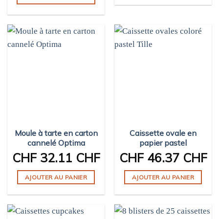
Ce
produit
produit
a
a
plusieurs
plusieurs
variations.
variations.
Les
Les
options
options
peuvent
peuvent
être
être
choisies
choisies
sur
sur
la
Moule à tarte en carton
Caissette ovale en
la
page
cannelé Optima
papier pastel
page
du
CHF
32.11 CHF
CHF
46.37 CHF
du
produit
produit
AJOUTER AU PANIER
AJOUTER AU PANIER