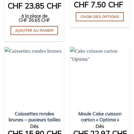
CHF
7.50 CHF
CHF
23.85 CHF
du
produit
produit
à la place de
CHOIX DES OPTIONS
CHF
36.65 CHF
Ce
AJOUTER AU PANIER
produit
a
plusieurs
variations.
Les
options
peuvent
être
choisies
sur
la
page
Caissettes rondes
Moule Cake cuisson
du
brunes – pusieurs tailles
carton « Optima »
produit
Dés
Dés
CHF
15.80 CHF
CHF
22.97 CHF