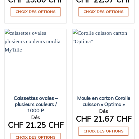
CHOIX DES OPTIONS
CHOIX DES OPTIONS
Ce
Ce
produit
produit
a
a
plusieurs
plusieurs
variations.
variations.
Les
Les
options
options
peuvent
peuvent
être
être
choisies
choisies
sur
sur
Caissettes ovales –
Moule en carton Corolle
la
la
plusieurs couleurs /
cuisson « Optima »
page
page
1000 P
Dés
du
du
CHF
21.67 CHF
Dés
produit
produit
CHF
21.25 CHF
CHOIX DES OPTIONS
CHOIX DES OPTIONS
Ce