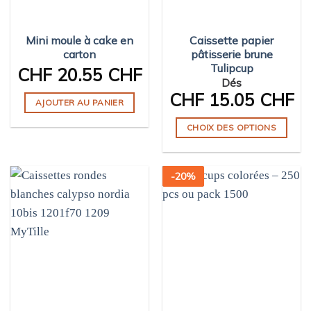
Mini moule à cake en
Caissette papier
carton
pâtisserie brune
Tulipcup
CHF
20.55 CHF
Dés
CHF
15.05 CHF
AJOUTER AU PANIER
CHOIX DES OPTIONS
Ce
produit
-
20
%
a
plusieurs
variations.
Les
options
peuvent
être
choisies
sur