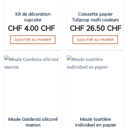
choisies
sur
Kit de décoration
Caissette papier
la
cupcake
Tulipcup multi couleurs
page
CHF
4.00 CHF
CHF
26.50 CHF
du
produit
AJOUTER AU PANIER
AJOUTER AU PANIER
Moule Gardenia siliconé
Moule tourtière
marron
individuel en papier