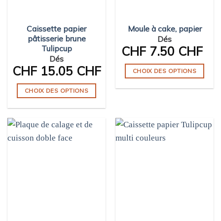
Caissette papier
Moule à cake, papier
pâtisserie brune
Dés
Tulipcup
CHF
7.50 CHF
Dés
CHF
15.05 CHF
CHOIX DES OPTIONS
Ce
CHOIX DES OPTIONS
produit
Ce
a
produit
plusieurs
a
variations.
plusieurs
Les
variations.
options
Les
peuvent
options
être
peuvent
choisies
être
sur
choisies
la
sur
page