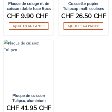
Plaque de calage et de
Caissette papier
la
du
cuisson doble face 5pcs
Tulipcup multi couleurs
page
produit
CHF
9.90 CHF
CHF
26.50 CHF
du
produit
AJOUTER AU PANIER
AJOUTER AU PANIER
Plaque de cuisson
Tulipcu, aluminium
CHF
41.95 CHF