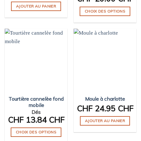
AJOUTER AU PANIER
CHOIX DES OPTIONS
Ce
produit
a
plusieurs
variations.
Les
options
peuvent
être
choisies
sur
Tourtière cannelèe fond
Moule à charlotte
la
mobile
page
CHF
24.95 CHF
Dés
du
CHF
13.84 CHF
produit
AJOUTER AU PANIER
CHOIX DES OPTIONS
Ce