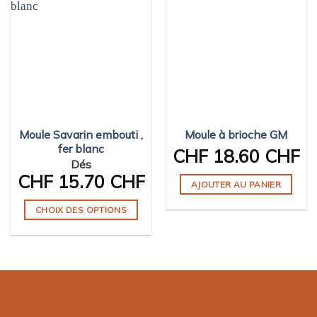
Moule Savarin embouti ,
Moule à brioche GM
fer blanc
CHF
18.60 CHF
Dés
CHF
15.70 CHF
AJOUTER AU PANIER
CHOIX DES OPTIONS
Ce
produit
a
plusieurs
variations.
Les