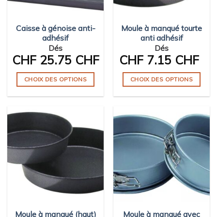
Caisse à génoise anti-
Moule à manqué tourte
adhésif
anti adhésif
Dés
Dés
CHF
25.75 CHF
CHF
7.15 CHF
CHOIX DES OPTIONS
CHOIX DES OPTIONS
Ce
Ce
produit
produit
a
a
plusieurs
plusieurs
variations.
variations.
Les
Les
options
options
peuvent
peuvent
être
être
choisies
choisies
sur
sur
Moule à manqué (haut)
Moule à manqué avec
la
la