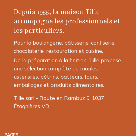
options
Depuis 1955, la maison Tille
peuvent
être
accompagne les professionnels et
choisies
les particuliers.
sur
la
Pour la boulangerie, pâtisserie, confiserie,
page
chocolaterie, restauration et cuisine,
du
produit
De la préparation à la finition, Tille propose
une sélection complète de moules,
ustensiles, pétrins, batteurs, fours,
emballages et produits alimentaires.
Tille sarl - Route en Rambuz 9, 1037
Étagnières VD
PAGES