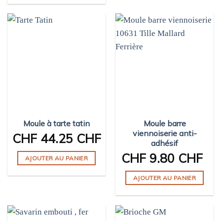
produit
a
plusieurs
variations.
Les
options
peuvent
être
choisies
sur
Moule à tarte tatin
Moule barre
la
viennoiserie anti-
page
CHF
44.25 CHF
adhésif
du
CHF
9.80 CHF
produit
AJOUTER AU PANIER
AJOUTER AU PANIER