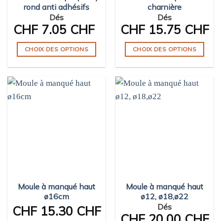
rond anti adhésifs
charnière
page
page
Dés
Dés
du
du
CHF
7.05 CHF
CHF
15.75 CHF
produit
produit
CHOIX DES OPTIONS
CHOIX DES OPTIONS
Ce
Ce
produit
produit
a
a
plusieurs
plusieurs
variations.
variations.
Les
Les
options
options
peuvent
peuvent
être
être
choisies
choisies
sur
sur
Moule à manqué haut
Moule à manqué haut
la
la
ø16cm
ø12, ø18,ø22
page
page
Dés
CHF
15.30 CHF
du
du
CHF
20.00 CHF
produit
produit