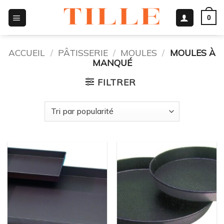
Passer
0
au
contenu
ACCUEIL
/
PÂTISSERIE
/
MOULES
/
MOULES À
MANQUÉ
FILTRER