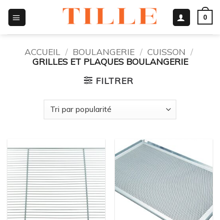
Passer
0
au
contenu
ACCUEIL
/
BOULANGERIE
/
CUISSON
/
GRILLES ET PLAQUES BOULANGERIE
FILTRER