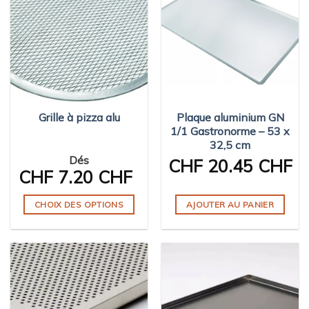
variations.
variations.
Les
Les
options
options
peuvent
peuvent
être
être
choisies
choisies
sur
sur
Grille à pizza alu
Plaque aluminium GN
la
la
1/1 Gastronorme – 53 x
page
page
32,5 cm
du
du
Dés
CHF
20.45 CHF
produit
produit
CHF
7.20 CHF
CHOIX DES OPTIONS
AJOUTER AU PANIER
Ce
produit
a
plusieurs
variations.
Les