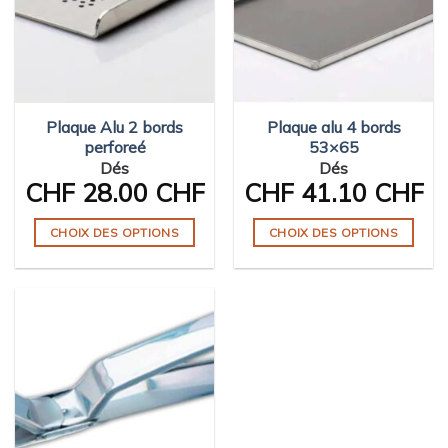
options
peuvent
être
choisies
sur
Plaque Alu 2 bords
Plaque alu 4 bords
la
perforeé
53×65
page
Dés
Dés
du
CHF
28.00 CHF
CHF
41.10 CHF
produit
CHOIX DES OPTIONS
CHOIX DES OPTIONS
Ce
Ce
produit
produit
a
a
plusieurs
plusieurs
variations.
variations.
Les
Les
options
options
peuvent
peuvent
être
être