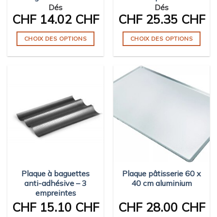
Dés
Dés
page
CHF
14.02 CHF
CHF
25.35 CHF
du
produit
CHOIX DES OPTIONS
CHOIX DES OPTIONS
Ce
Ce
produit
produit
a
a
plusieurs
plusieurs
variations.
variations.
Les
Les
options
options
peuvent
peuvent
être
être
choisies
choisies
sur
sur
Plaque à baguettes
Plaque pâtisserie 60 x
la
la
anti-adhésive – 3
40 cm aluminium
page
page
empreintes
du
du
CHF
15.10 CHF
CHF
28.00 CHF
produit
produit