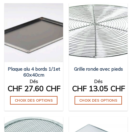
produit
a
plusieurs
variations.
Les
options
peuvent
être
choisies
sur
Plaque alu 4 bords 1/1et
Grille ronde avec pieds
la
60x40cm
page
Dés
Dés
du
CHF
27.60 CHF
CHF
13.05 CHF
produit
CHOIX DES OPTIONS
CHOIX DES OPTIONS
Ce
Ce
produit
produit
a
a
plusieurs
plusieurs