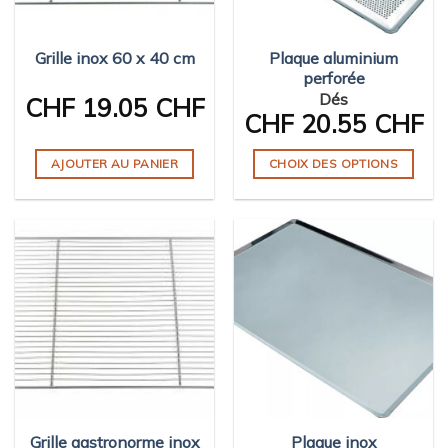
Grille inox 60 x 40 cm
Plaque aluminium
perforée
Dés
CHF
19.05 CHF
CHF
20.55 CHF
AJOUTER AU PANIER
CHOIX DES OPTIONS
Ce
produit
a
plusieurs
variations.
Les
options
peuvent
être
choisies
sur
Grille gastronorme inox
Plaque inox
la