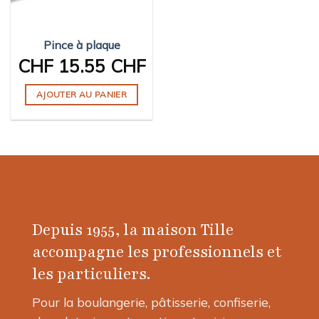
choisies
choisies
sur
sur
Pince à plaque
la
la
page
page
CHF
15.55 CHF
du
du
produit
produit
AJOUTER AU PANIER
Depuis 1955, la maison Tille
accompagne les professionnels et
les particuliers.
Pour la boulangerie, pâtisserie, confiserie,