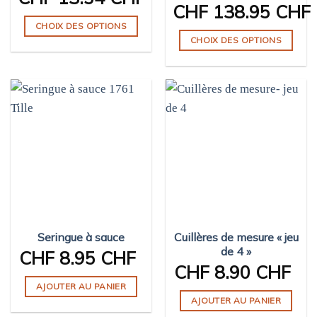
CHF
138.95 CHF
produit
CHOIX DES OPTIONS
CHOIX DES OPTIONS
Ce
Ce
produit
produit
a
a
plusieurs
plusieurs
variations.
variations.
Les
Les
options
options
peuvent
peuvent
être
être
choisies
choisies
sur
sur
la
Seringue à sauce
Cuillères de mesure « jeu
la
page
de 4 »
page
CHF
8.95 CHF
du
CHF
8.90 CHF
du
produit
produit
AJOUTER AU PANIER
AJOUTER AU PANIER