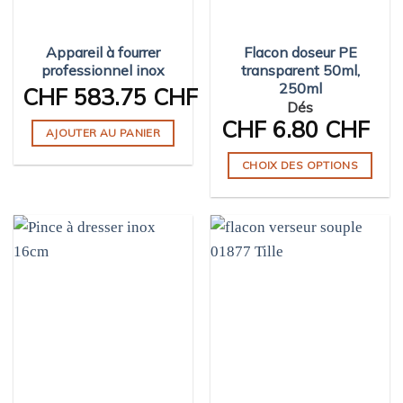
Appareil à fourrer
Flacon doseur PE
professionnel inox
transparent 50ml,
250ml
CHF
583.75 CHF
Dés
CHF
6.80 CHF
AJOUTER AU PANIER
CHOIX DES OPTIONS
Ce
produit
a
plusieurs
variations.
Les
options
peuvent
être
choisies
sur