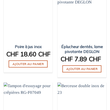
plusieurs
variations.
Les
options
peuvent
être
choisies
sur
Poire à jus inox
Éplucheur dentés, lame
la
pivotante DEGLON
page
CHF
18.60 CHF
CHF
7.89 CHF
du
produit
AJOUTER AU PANIER
AJOUTER AU PANIER