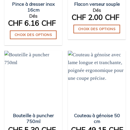
Pince à dresser inox
Flacon verseur souple
la
16cm
Dés
page
CHF
2.00 CHF
Dés
du
CHF
6.16 CHF
produit
CHOIX DES OPTIONS
CHOIX DES OPTIONS
Ce
Ce
produit
produit
a
a
plusieurs
plusieurs
variations.
variations.
Les
Les
options
options
peuvent
peuvent
être
être
choisies
choisies
sur
sur
la
Bouteille à puncher
Couteau à génoise 50
la
page
750ml
cm
page
du
CHF
5.30 CHF
CHF
49.15 CHF
du
produit