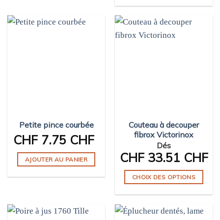
Ce
produit
produit
a
a
plusieurs
plusieurs
variations.
variations.
Les
Les
options
options
peuvent
peuvent
être
être
choisies
choisies
sur
sur
la
Petite pince courbée
Couteau à decouper
la
page
fibrox Victorinox
page
CHF
7.75 CHF
du
Dés
du
produit
CHF
33.51 CHF
produit
AJOUTER AU PANIER
CHOIX DES OPTIONS
Ce
produit
a