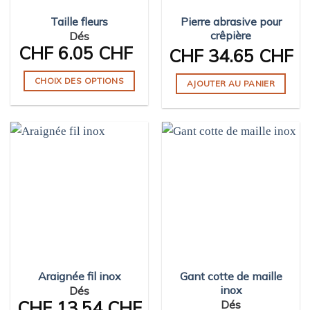
Taille fleurs
Pierre abrasive pour
crêpière
Dés
CHF
6.05 CHF
CHF
34.65 CHF
CHOIX DES OPTIONS
AJOUTER AU PANIER
Ce
produit
a
plusieurs
variations.
Les
options
peuvent
être
choisies
sur
la
Araignée fil inox
Gant cotte de maille
page
inox
Dés
CHF
13.54 CHF
Dés
du