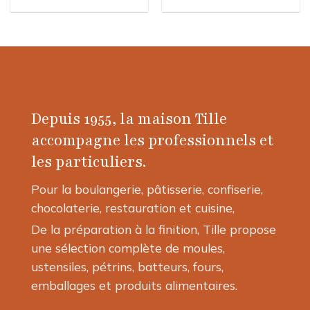
Ce
Ce
produit
produit
a
a
plusieurs
plusieurs
variations.
variations.
Les
Les
options
options
Depuis 1955, la maison Tille
peuvent
peuvent
être
être
accompagne les professionnels et
choisies
choisies
les particuliers.
sur
sur
la
la
Pour la boulangerie, pâtisserie, confiserie,
page
page
chocolaterie, restauration et cuisine,
du
du
produit
produit
De la préparation à la finition, Tille propose
une sélection complète de moules,
ustensiles, pétrins, batteurs, fours,
emballages et produits alimentaires.