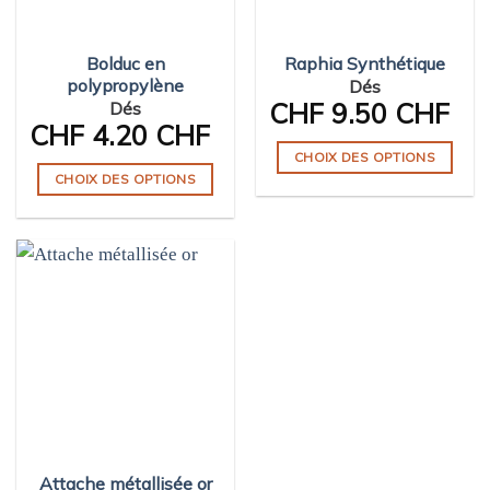
Bolduc en
Raphia Synthétique
polypropylène
Dés
CHF
9.50 CHF
Dés
CHF
4.20 CHF
CHOIX DES OPTIONS
CHOIX DES OPTIONS
Ce
Ce
produit
produit
a
a
plusieurs
plusieurs
variations.
variations.
Les
Les
options
options
peuvent
peuvent
être
être
choisies
choisies
sur
sur
la
Attache métallisée or
la
page