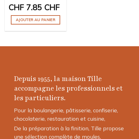
page
CHF
7.85 CHF
du
du
produit
produit
AJOUTER AU PANIER
Depuis 1955, la maison Tille
accompagne les professionnels et
les particuliers.
Pour la boulangerie, pâtisserie, confiserie,
chocolaterie, restauration et cuisine,
De la préparation à la finition, Tille propose
une sélection complète de moules,