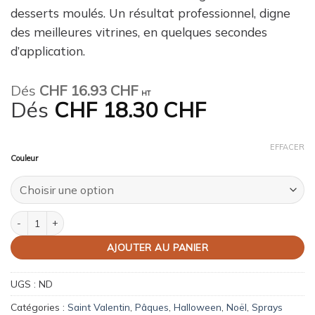
desserts moulés. Un résultat professionnel, digne
des meilleures vitrines, en quelques secondes
d’application.
Dés
CHF
16.93 CHF
HT
Dés
CHF
18.30 CHF
EFFACER
Couleur
quantité de Spray velours
AJOUTER AU PANIER
UGS :
ND
Catégories :
Saint Valentin
,
Pâques
,
Halloween
,
Noël
,
Sprays