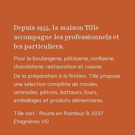
variations.
Les
options
peuvent
Depuis 1955, la maison Tille
être
accompagne les professionnels et
choisies
les particuliers.
sur
la
Pour la boulangerie, pâtisserie, confiserie,
page
chocolaterie, restauration et cuisine,
du
produit
De la préparation à la finition, Tille propose
une sélection complète de moules,
ustensiles, pétrins, batteurs, fours,
emballages et produits alimentaires.
Tille sarl - Route en Rambuz 9, 1037
Étagnières VD