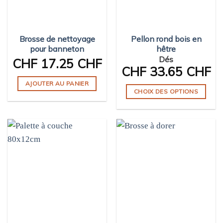
Brosse de nettoyage
Pellon rond bois en
pour banneton
hêtre
Dés
CHF
17.25 CHF
CHF
33.65 CHF
AJOUTER AU PANIER
CHOIX DES OPTIONS
Ce
produit
a
plusieurs
variations.
Les
options
peuvent
être
choisies
sur