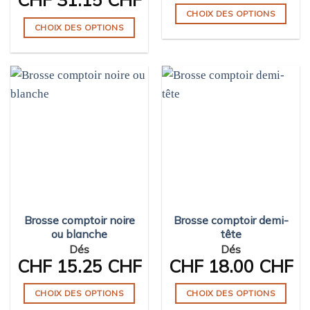
CHOIX DES OPTIONS
CHOIX DES OPTIONS
Ce
Ce
produit
produit
a
a
plusieurs
plusieurs
variations.
variations.
Les
Les
options
options
peuvent
peuvent
être
être
choisies
choisies
sur
sur
la
Brosse comptoir noire
Brosse comptoir demi-
la
page
ou blanche
tête
page
du
Dés
Dés
du
produit
CHF
15.25 CHF
CHF
18.00 CHF
produit
CHOIX DES OPTIONS
CHOIX DES OPTIONS