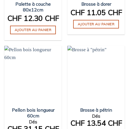
Palette à couche
Brosse à dorer
la
80x12cm
page
CHF
11.05 CHF
CHF
12.30 CHF
du
produit
AJOUTER AU PANIER
AJOUTER AU PANIER
Pellon bois longueur
Brosse à pétrin
60cm
Dés
CHF
13.54 CHF
Dés
CHF
31.15 CHF