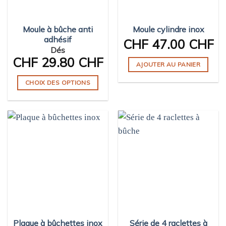
Moule à bûche anti
Moule cylindre inox
adhésif
CHF
47.00 CHF
Dés
CHF
29.80 CHF
AJOUTER AU PANIER
CHOIX DES OPTIONS
Ce
produit
a
plusieurs
variations.
Les
options
peuvent
être
choisies
sur
Plaque à bûchettes inox
Série de 4 raclettes à
la