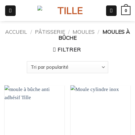
Passer
0
au
contenu
ACCUEIL
/
PÂTISSERIE
/
MOULES
/
MOULES À
BÛCHE
FILTRER