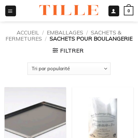
Passer
0
au
contenu
ACCUEIL
/
EMBALLAGES
/
SACHETS &
FERMETURES
/
SACHETS POUR BOULANGERIE
FILTRER