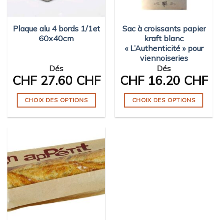
Plaque alu 4 bords 1/1et
Sac à croissants papier
60x40cm
kraft blanc
« L’Authenticité » pour
viennoiseries
Dés
Dés
CHF
27.60 CHF
CHF
16.20 CHF
CHOIX DES OPTIONS
CHOIX DES OPTIONS
Ce
Ce
produit
produit
a
a
plusieurs
plusieurs
variations.
variations.
Les
Les
options
options
peuvent
peuvent
être
être
choisies
choisies