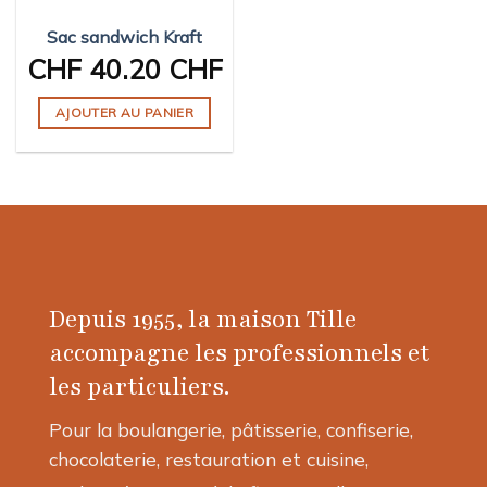
sur
sur
Sac sandwich Kraft
la
la
page
page
CHF
40.20 CHF
du
du
produit
produit
AJOUTER AU PANIER
Depuis 1955, la maison Tille
accompagne les professionnels et
les particuliers.
Pour la boulangerie, pâtisserie, confiserie,
chocolaterie, restauration et cuisine,