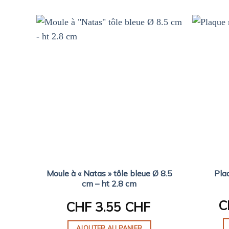
Moule à « Natas » tôle bleue Ø 8.5
Pla
cm – ht 2.8 cm
C
CHF
3.55 CHF
AJOUTER AU PANIER