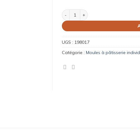
quantité de Moule à Cannoli
A
UGS :
198017
Catégorie :
Moules à pâtisserie individ