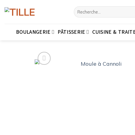
Passer
Recherche
au
pour :
contenu
BOULANGERIE
PÂTISSERIE
CUISINE & TRAIT