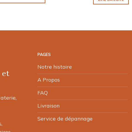
Ce
produit
a
plusieurs
variations.
Les
options
PAGES
peuvent
être
Notre histoire
 et
choisies
A Propos
sur
la
FAQ
page
laterie,
du
Livraison
produit
Service de dépannage
,
ires.