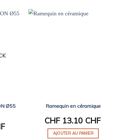
CK
ON Ø55
Moul
Ramequin en céramique
CHF
13.10 CHF
HF
AJOUTER AU PANIER