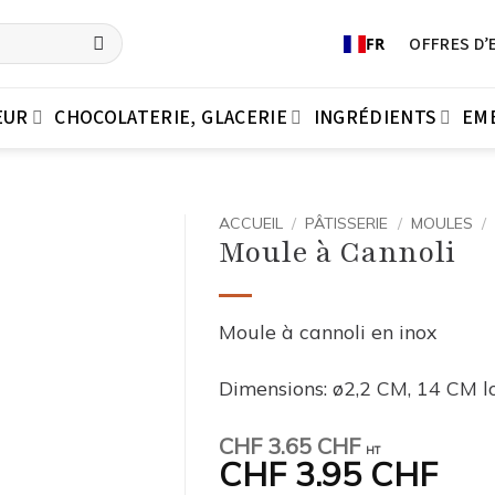
OFFRES D’
FR
EUR
CHOCOLATERIE, GLACERIE
INGRÉDIENTS
EM
ACCUEIL
/
PÂTISSERIE
/
MOULES
/
Moule à Cannoli
Moule à cannoli en inox
Dimensions: ø2,2 CM, 14 CM l
CHF
3.65 CHF
HT
CHF
3.95 CHF