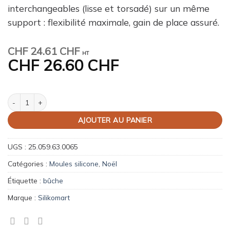
interchangeables (lisse et torsadé) sur un même
support : flexibilité maximale, gain de place assuré.
CHF
24.61 CHF
HT
CHF
26.60 CHF
quantité de Moule à bûche - Magic Bûche Kit 1300 ml
AJOUTER AU PANIER
UGS :
25.059.63.0065
Catégories :
Moules silicone
,
Noël
Étiquette :
bûche
Marque :
Silikomart