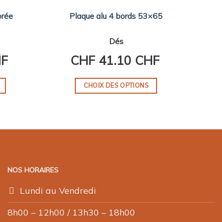
orée
Plaque alu 4 bords 53×65
Dés
HF
CHF
41.10 CHF
CHOIX DES OPTIONS
Ce
produit
a
plusieurs
variations.
Les
NOS HORAIRES
options
peuvent
Lundi au Vendredi
être
choisies
8h00 – 12h00 / 13h30 – 18h00