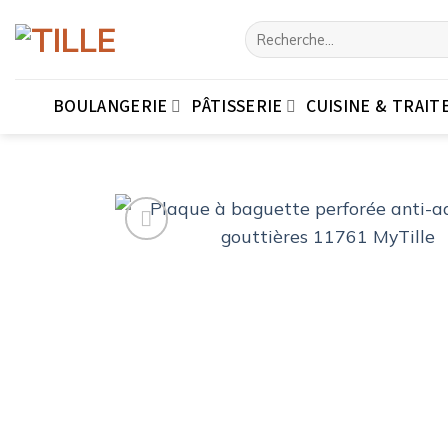
Passer
Recherche
au
pour :
contenu
BOULANGERIE
PÂTISSERIE
CUISINE & TRAIT