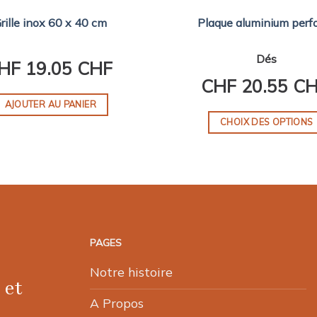
rille inox 60 x 40 cm
Plaque aluminium perf
Dés
HF
19.05 CHF
CHF
20.55 C
AJOUTER AU PANIER
CHOIX DES OPTIONS
Ce
produit
a
plusieurs
variations.
Les
PAGES
options
peuvent
Notre histoire
 et
être
choisies
A Propos