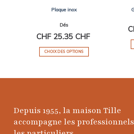
Plaque inox
G
Dés
C
CHF
25.35 CHF
CHOIX DES OPTIONS
Ce
produit
a
plusieurs
variations.
Les
options
Depuis 1955, la maison Tille
peuvent
accompagne les professionnels
être
choisies
les particuliers.