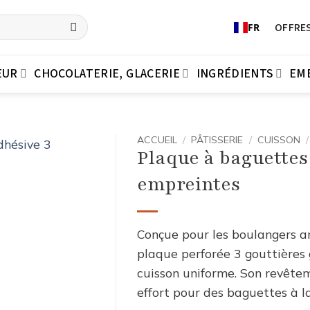
OFFRES
FR
EUR
CHOCOLATERIE, GLACERIE
INGRÉDIENTS
EM
ACCUEIL
/
PÂTISSERIE
/
CUISSON
/
Plaque à baguettes
empreintes
Conçue pour les boulangers ar
plaque perforée 3 gouttières 
cuisson uniforme. Son revête
effort pour des baguettes à l