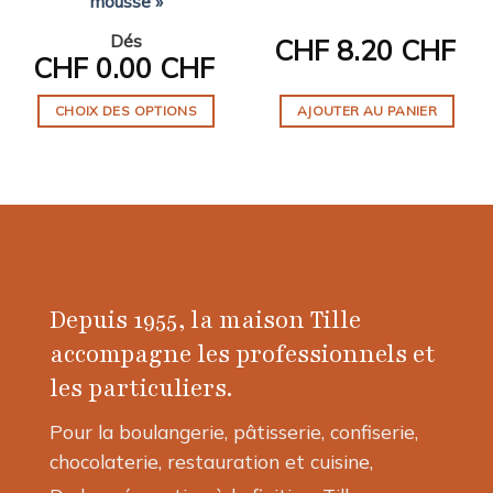
mousse »
Dés
CHF
8.20 CHF
CHF
0.00 CHF
CHOIX DES OPTIONS
AJOUTER AU PANIER
Ce
produit
a
plusieurs
variations.
Les
options
Depuis 1955, la maison Tille
peuvent
être
accompagne les professionnels et
choisies
les particuliers.
sur
la
Pour la boulangerie, pâtisserie, confiserie,
page
chocolaterie, restauration et cuisine,
du