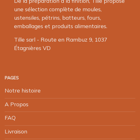
produit
De la préparation à la finition, Tille propose
une sélection complète de moules,
ustensiles, pétrins, batteurs, fours,
emballages et produits alimentaires.
Tille sarl - Route en Rambuz 9, 1037
Étagnières VD
PAGES
Notre histoire
A Propos
FAQ
Livraison