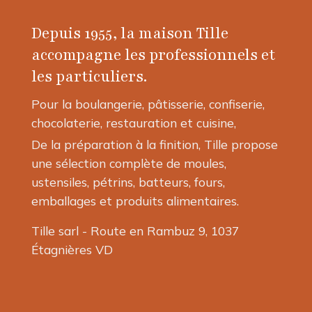
options
Depuis 1955, la maison Tille
peuvent
être
accompagne les professionnels et
choisies
les particuliers.
sur
la
Pour la boulangerie, pâtisserie, confiserie,
page
chocolaterie, restauration et cuisine,
du
produit
De la préparation à la finition, Tille propose
une sélection complète de moules,
ustensiles, pétrins, batteurs, fours,
emballages et produits alimentaires.
Tille sarl - Route en Rambuz 9, 1037
Étagnières VD