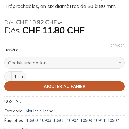
irréprochables, en six diamètres de 30 à 80 mm.
Dés
CHF
10.92 CHF
HT
Dés
CHF
11.80 CHF
EFFACER
Diamètre
quantité de Moules silicone demi sphères Ø 3 à 8 cm - Silikomart
AJOUTER AU PANIER
UGS :
ND
Catégorie :
Moules silicone
Étiquettes :
10900
,
10903
,
10905
,
10907
,
10909
,
10911
,
10902