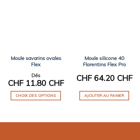
Moule savarins ovales
Moule silicone 40
Flex
Florentins Flex Pro
Dés
CHF
64.20 CHF
CHF
11.80 CHF
CHOIX DES OPTIONS
AJOUTER AU PANIER
Ce
produit
a
plusieurs
variations.
Les