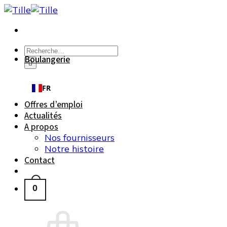
Passer
au
contenu
Recherche
Boulangerie
pour :
FR
Offres d’emploi
Actualités
A propos
Nos fournisseurs
Notre histoire
Contact
0