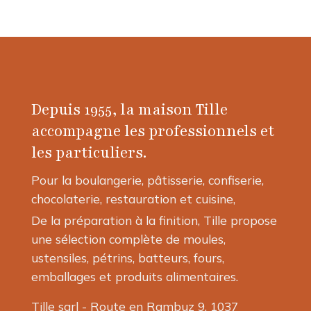
produit
a
plusieurs
variations.
Les
options
Depuis 1955, la maison Tille
peuvent
être
accompagne les professionnels et
choisies
les particuliers.
sur
la
Pour la boulangerie, pâtisserie, confiserie,
page
chocolaterie, restauration et cuisine,
du
produit
De la préparation à la finition, Tille propose
une sélection complète de moules,
ustensiles, pétrins, batteurs, fours,
emballages et produits alimentaires.
Tille sarl - Route en Rambuz 9, 1037