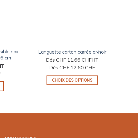
ible noir
Lang
Languette carton carrée or/noir
26 cm
Dés
CHF
11.66 CHF
HT
HT
Dés
CHF
12.60 CHF
F
CHOIX DES OPTIONS
Ce
produit
a
plusieurs
variations.
Les
options