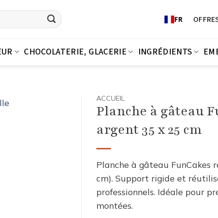
OFFRES
FR
EUR
CHOCOLATERIE, GLACERIE
INGRÉDIENTS
EM
ACCUEIL
Planche à gâteau 
argent 35 x 25 cm
Planche à gâteau FunCakes rec
cm). Support rigide et réutili
professionnels. Idéale pour p
montées.