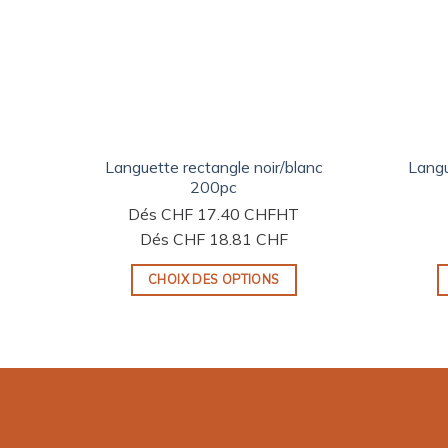
Languette rectangle noir/blanc
Langu
200pc
Dés
CHF
17.40 CHF
HT
Dés
CHF
18.81 CHF
CHOIX DES OPTIONS
Ce
produit
a
plusieurs
variations.
Les