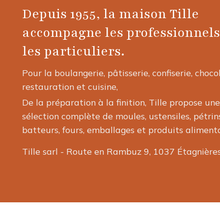
options
Depuis 1955, la maison Tille
peuvent
accompagne les professionnels
être
choisies
les particuliers.
sur
la
Pour la boulangerie, pâtisserie, confiserie, choco
page
restauration et cuisine,
du
De la préparation à la finition, Tille propose une
produit
sélection complète de moules, ustensiles, pétrins
batteurs, fours, emballages et produits alimenta
Tille sarl - Route en Rambuz 9, 1037 Étagnière