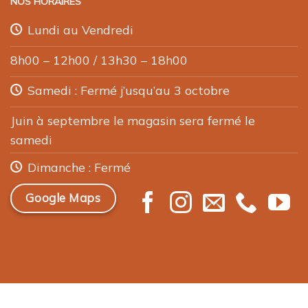
NOS HORAIRES
peuvent
être
Lundi au Vendredi
choisies
8h00 – 12h00 / 13h30 – 18h00
sur
la
Samedi : Fermé j’usqu’au 3 octobre
page
du
Juin à septembre le magasin sera fermé le
produit
samedi
Dimanche : Fermé
Google Maps