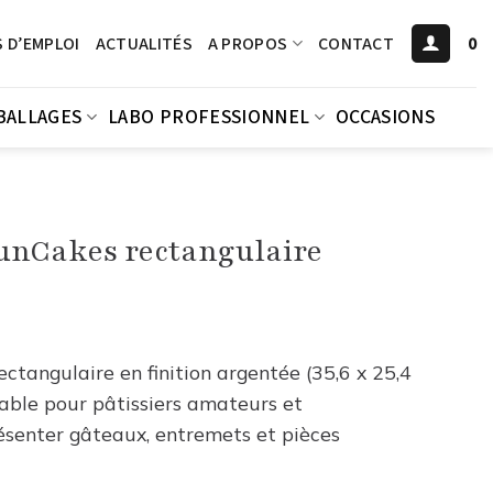
 D’EMPLOI
ACTUALITÉS
A PROPOS
CONTACT
0
BALLAGES
LABO PROFESSIONNEL
OCCASIONS
FunCakes rectangulaire
tangulaire en finition argentée (35,6 x 25,4
sable pour pâtissiers amateurs et
résenter gâteaux, entremets et pièces