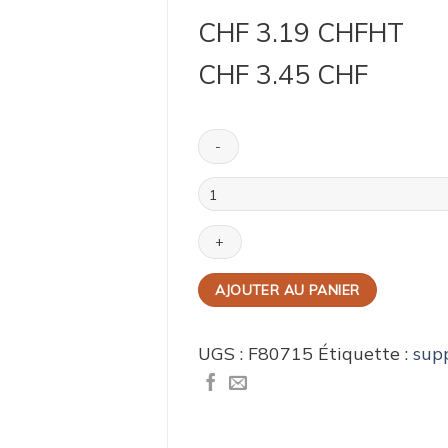
CHF
3.19 CHF
HT
CHF
3.45 CHF
quantité
de
Planche
à
gâteau
FunCakes
AJOUTER AU PANIER
rectangulaire
argent
35
UGS :
F80715
Étiquette :
sup
x
25
cm