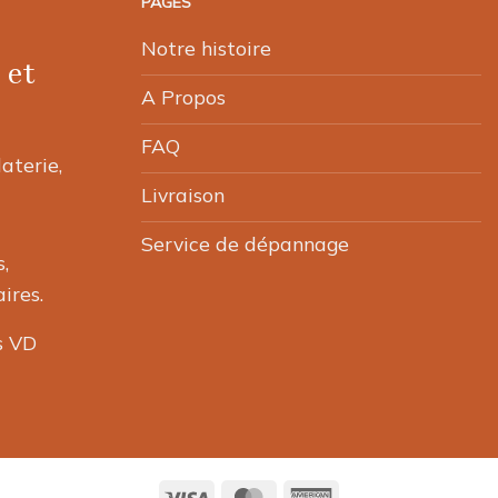
PAGES
options
peuvent
Notre histoire
 et
être
choisies
A Propos
sur
FAQ
la
laterie,
page
Livraison
du
produit
Service de dépannage
,
ires.
s VD
Visa
MasterCard
American