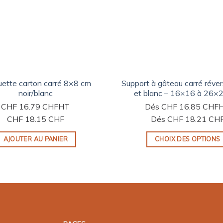
ette carton carré 8×8 cm
Support à gâteau carré révers
noir/blanc
et blanc – 16×16 à 26×
CHF
16.79 CHF
HT
Dés
CHF
16.85 CHF
CHF
18.15 CHF
Dés
CHF
18.21 CH
AJOUTER AU PANIER
CHOIX DES OPTIONS
Ce
produit
a
plusieurs
variations.
Les