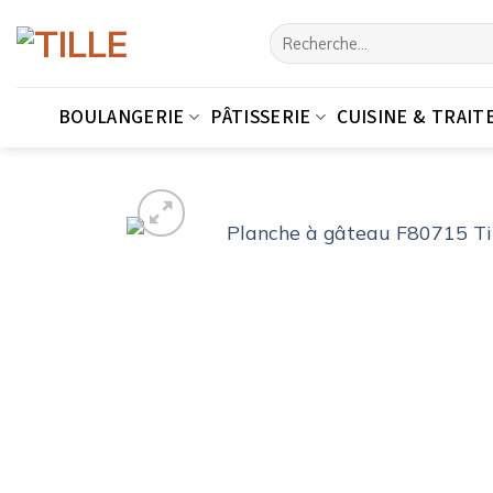
Passer
Recherche
au
pour :
contenu
BOULANGERIE
PÂTISSERIE
CUISINE & TRAIT