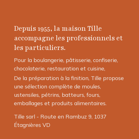
Les
options
peuvent
Depuis 1955, la maison Tille
être
choisies
accompagne les professionnels et
sur
les particuliers.
la
page
Pour la boulangerie, pâtisserie, confiserie,
du
chocolaterie, restauration et cuisine,
produit
De la préparation à la finition, Tille propose
une sélection complète de moules,
ustensiles, pétrins, batteurs, fours,
emballages et produits alimentaires.
Tille sarl - Route en Rambuz 9, 1037
Étagnières VD