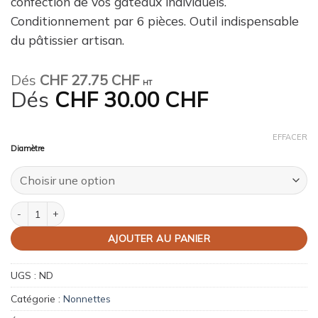
confection de vos gâteaux individuels.
Conditionnement par 6 pièces. Outil indispensable
du pâtissier artisan.
Dés
CHF
27.75 CHF
HT
Dés
CHF
30.00 CHF
EFFACER
Diamètre
quantité de Nonnettes rondes inox hauteur 3 cm
AJOUTER AU PANIER
UGS :
ND
Catégorie :
Nonnettes