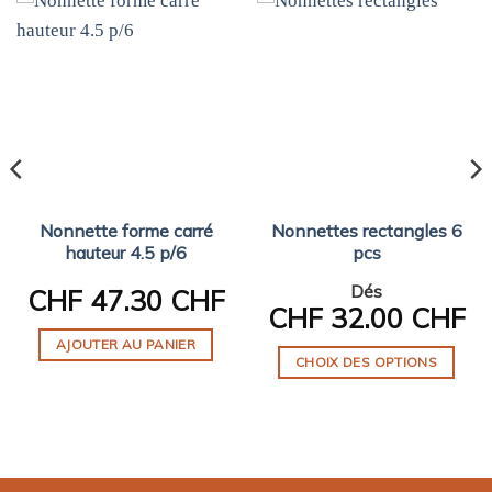
Nonnette forme carré
Nonnettes rectangles 6
hauteur 4.5 p/6
pcs
Dés
CHF
47.30 CHF
CHF
32.00 CHF
AJOUTER AU PANIER
CHOIX DES OPTIONS
Ce
produit
a
plusieurs
variations.