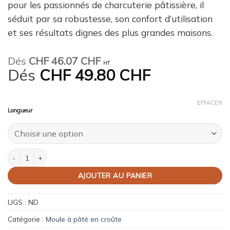
pour les passionnés de charcuterie pâtissière, il
séduit par sa robustesse, son confort d’utilisation
et ses résultats dignes des plus grandes maisons.
Dés
CHF
46.07 CHF
HT
Dés
CHF
49.80 CHF
EFFACER
Longueur
quantité de Moule à mini pâté en croûte perforé inox – démontable
AJOUTER AU PANIER
UGS :
ND
Catégorie :
Moule à pâté en croûte