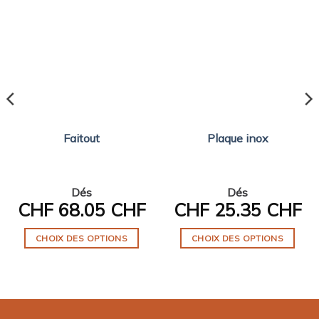
Faitout
Plaque inox
Dés
Dés
CHF
68.05 CHF
CHF
25.35 CHF
CHOIX DES OPTIONS
CHOIX DES OPTIONS
Ce
Ce
produit
produit
a
a
plusieurs
plusieurs