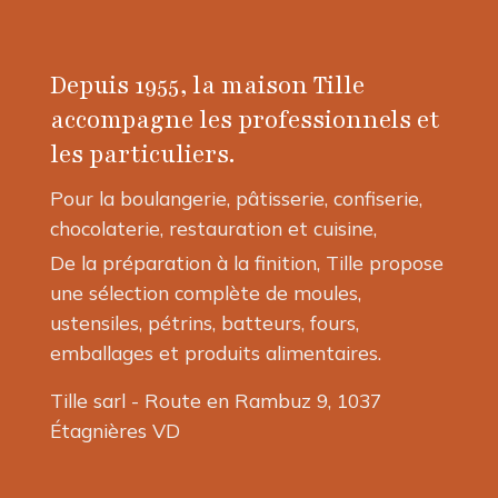
variations.
variations.
Les
Les
options
options
Depuis 1955, la maison Tille
peuvent
peuvent
être
être
accompagne les professionnels et
choisies
choisies
les particuliers.
sur
sur
la
la
Pour la boulangerie, pâtisserie, confiserie,
page
page
chocolaterie, restauration et cuisine,
du
du
produit
produit
De la préparation à la finition, Tille propose
une sélection complète de moules,
ustensiles, pétrins, batteurs, fours,
emballages et produits alimentaires.
Tille sarl - Route en Rambuz 9, 1037
Étagnières VD