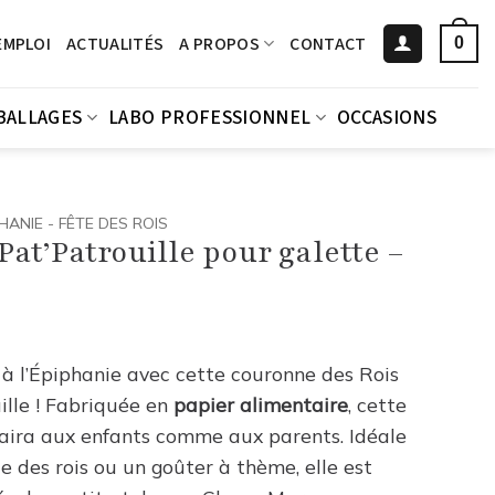
EMPLOI
ACTUALITÉS
A PROPOS
CONTACT
0
BALLAGES
LABO PROFESSIONNEL
OCCASIONS
HANIE - FÊTE DES ROIS
at’Patrouille pour galette –
à l’Épiphanie avec cette couronne des Rois
ille ! Fabriquée en
papier alimentaire
, cette
laira aux enfants comme aux parents. Idéale
 des rois ou un goûter à thème, elle est