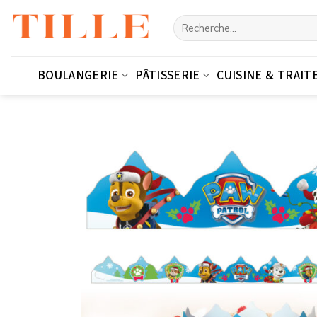
Passer
Recherche
au
pour :
contenu
BOULANGERIE
PÂTISSERIE
CUISINE & TRAIT