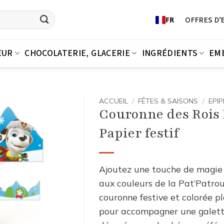
OFFRES D’
FR
EUR
CHOCOLATERIE, GLACERIE
INGRÉDIENTS
EM
ACCUEIL
/
FÊTES & SAISONS
/
EPIP
Couronne des Rois P
Papier festif
Ajoutez une touche de magie 
aux couleurs de la Pat’Patrou
couronne festive et colorée p
pour accompagner une galette