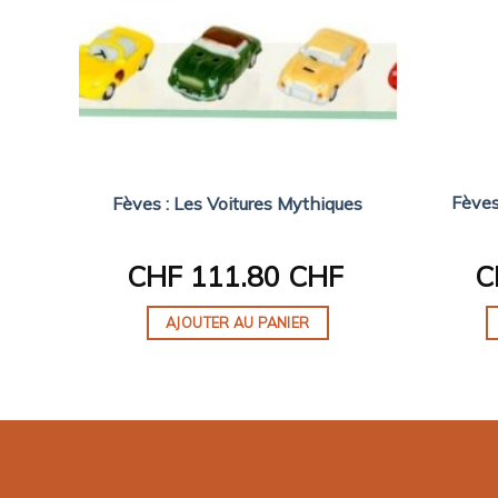
Fèves
ires
Fèves : Les Voitures Mythiques
F
CHF
111.80 CHF
C
AJOUTER AU PANIER