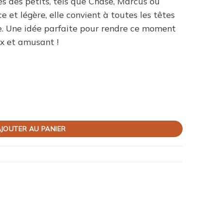
és des petits, tels que Chase, Marcus ou
e et légère, elle convient à toutes les têtes
e. Une idée parfaite pour rendre ce moment
ux et amusant !
le pour galette – Papier festif
JOUTER AU PANIER