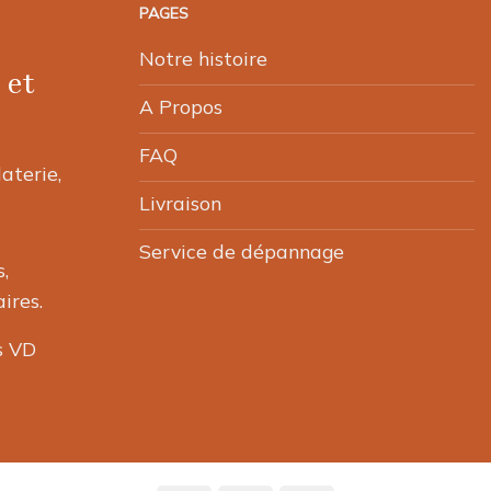
PAGES
Notre histoire
 et
A Propos
FAQ
laterie,
Livraison
Service de dépannage
,
ires.
s VD