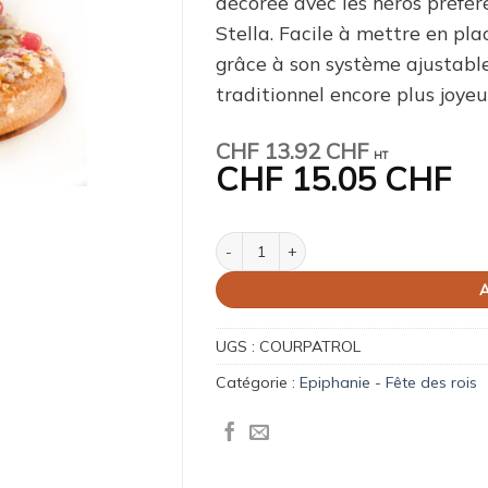
décorée avec les héros préfér
Stella. Facile à mettre en plac
grâce à son système ajustabl
traditionnel encore plus joye
CHF
13.92 CHF
HT
CHF
15.05 CHF
quantité de Couronne des Rois Pat’Patrouil
A
UGS :
COURPATROL
Catégorie :
Epiphanie - Fête des rois