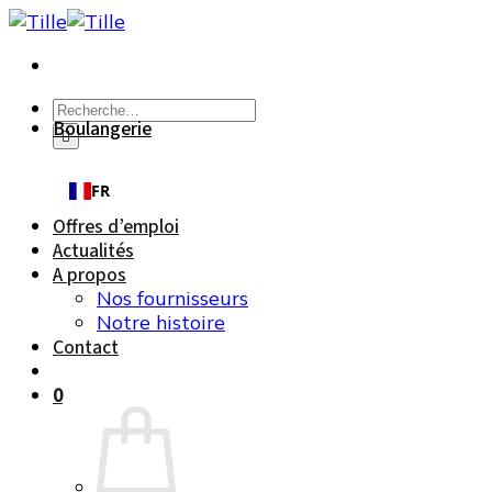
Passer
au
contenu
Recherche
Boulangerie
pour :
FR
Offres d’emploi
Actualités
A propos
Nos fournisseurs
Notre histoire
Contact
0