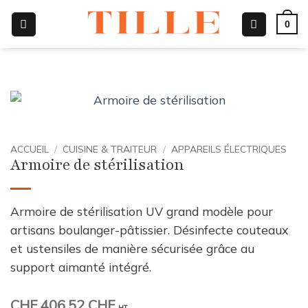
Passer
0
au
contenu
ACCUEIL
/
CUISINE & TRAITEUR
/
APPAREILS ÉLECTRIQUES
Armoire de stérilisation
Armoire de stérilisation UV grand modèle pour
artisans boulanger-pâtissier. Désinfecte couteaux
et ustensiles de manière sécurisée grâce au
support aimanté intégré.
CHF
406.52 CHF
HT