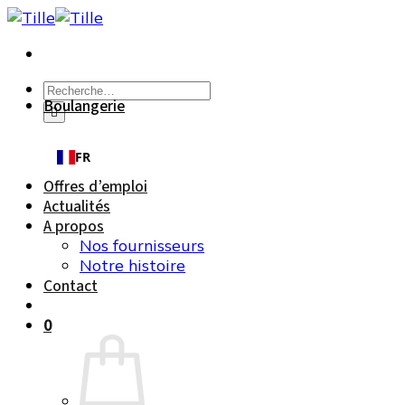
Passer
au
contenu
Recherche
Boulangerie
pour :
FR
Offres d’emploi
Actualités
A propos
Nos fournisseurs
Notre histoire
Contact
0