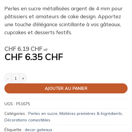
Perles en sucre métallisées argent de 4 mm pour
pâtissiers et amateurs de cake design. Apportez
une touche d’élégance scintillante à vos gâteaux,
cupcakes et desserts festifs.
CHF
6.19 CHF
HT
CHF
6.35 CHF
quantité de Perles en sucre argentées 4 mm – 80 g
AJOUTER AU PANIER
UGS :
F51675
Catégories :
Perles en sucre
,
Matières premières & Ingrédients
,
Décorations comestibles
Étiquette :
decor gateaux