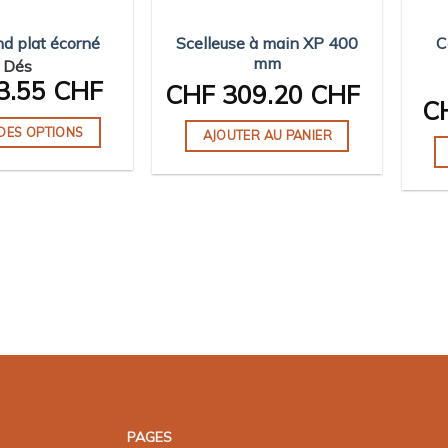
Scelleuse à main XP 400
C
nd plat écorné
mm
Dés
3.55 CHF
CHF
309.20 CHF
C
DES OPTIONS
AJOUTER AU PANIER
Ce
produit
a
plusieurs
variations.
Les
options
peuvent
être
choisies
sur
la
PAGES