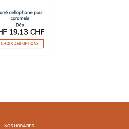
arré cellophane pour
caramels
Dés
HF
19.13 CHF
CHOIX DES OPTIONS
Ce
produit
a
plusieurs
variations.
Les
options
peuvent
être
choisies
sur
NOS HORAIRES