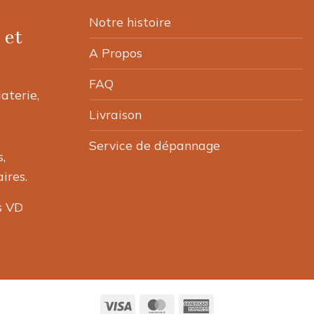
page
Notre histoire
du
 et
produit
A Propos
FAQ
laterie,
Livraison
Service de dépannage
,
ires.
s VD
Visa
MasterCard
American