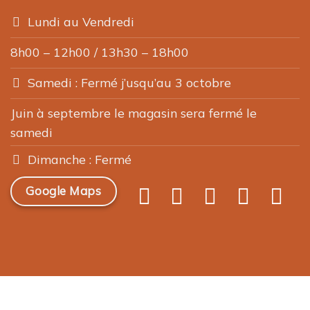
la
Lundi au Vendredi
page
du
8h00 – 12h00 / 13h30 – 18h00
produit
Samedi : Fermé j’usqu’au 3 octobre
Juin à septembre le magasin sera fermé le
samedi
Dimanche : Fermé
Google Maps