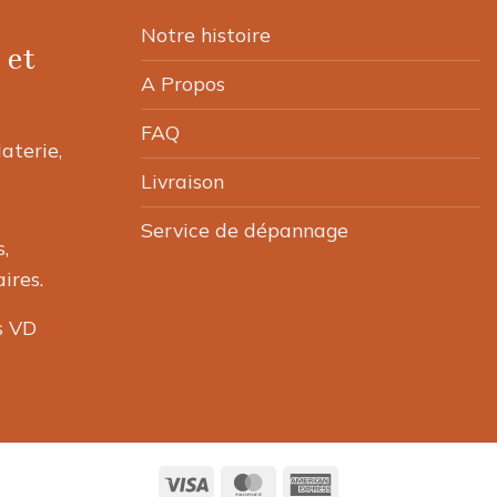
la
page
Notre histoire
page
du
 et
du
produit
A Propos
produit
FAQ
laterie,
Livraison
Service de dépannage
,
ires.
s VD
Visa
MasterCard
American