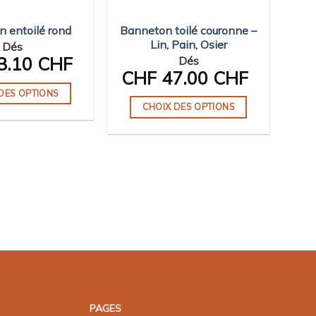
Banneton toilé couronne –
 entoilé rond
Lin, Pain, Osier
Dés
3.10 CHF
Dés
CHF
47.00 CHF
DES OPTIONS
CHOIX DES OPTIONS
Ce
Ce
produit
produit
a
a
plusieurs
plusieurs
variations.
variations.
Les
Les
options
options
peuvent
peuvent
être
être
choisies
choisies
sur
sur
la
PAGES