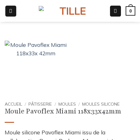
Passer
0
au
contenu
ACCUEIL
/
PÂTISSERIE
/
MOULES
/
MOULES SILICONE
Moule Pavoflex Miami 118x33x42mm
Moule silicone Pavoflex Miami issu de la