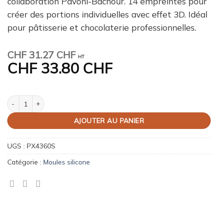
collaboration Pavoni-Bachour. 14 empreintes pour
créer des portions individuelles avec effet 3D. Idéal
pour pâtisserie et chocolaterie professionnelles.
CHF
31.27 CHF
HT
CHF
33.80 CHF
quantité de Moule Pavoflex Miami 118x33x42mm
AJOUTER AU PANIER
UGS :
PX4360S
Catégorie :
Moules silicone