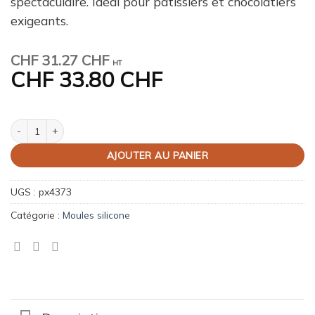
spectaculaire. Idéal pour pâtissiers et chocolatiers
exigeants.
CHF
31.27 CHF
HT
CHF
33.80 CHF
quantité de Moule Pavoflex Domino 126x33x32mm
AJOUTER AU PANIER
UGS :
px4373
Catégorie :
Moules silicone