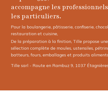
accompagne les professionnels
être
choisies
les particuliers.
sur
la
Pour la boulangerie, pâtisserie, confiserie, choco
page
restauration et cuisine,
du
De la préparation à la finition, Tille propose une
produit
sélection complète de moules, ustensiles, pétrins
batteurs, fours, emballages et produits alimenta
Tille sarl - Route en Rambuz 9, 1037 Étagnière