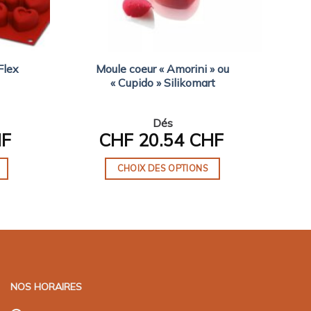
Moule coeur « Amorini » ou
Flex
« Cupido » Silikomart
Dés
HF
CHF
20.54 CHF
CHOIX DES OPTIONS
Ce
produit
a
plusieurs
variations.
Les
NOS HORAIRES
options
peuvent