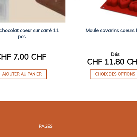
chocolat coeur sur carré 11
Moule savarins coeurs 
pcs
Dés
CHF
7.00 CHF
CHF
11.80 C
AJOUTER AU PANIER
CHOIX DES OPTIONS
Ce
produit
a
plusieurs
variations.
Les
PAGES
options
peuvent