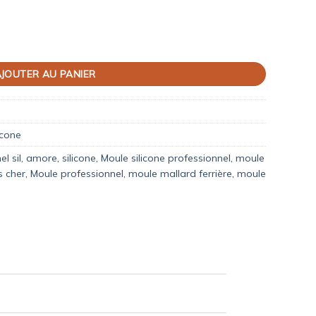
JOUTER AU PANIER
icone
l sil
,
amore
,
silicone
,
Moule silicone professionnel
,
moule
s cher
,
Moule professionnel
,
moule mallard ferrière
,
moule