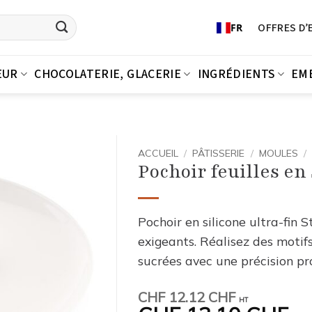
OFFRES D’
FR
EUR
CHOCOLATERIE, GLACERIE
INGRÉDIENTS
EM
ACCUEIL
/
PÂTISSERIE
/
MOULES
/
Pochoir feuilles en 
Pochoir en silicone ultra-fin S
exigeants. Réalisez des motifs
sucrées avec une précision pro
CHF
12.12 CHF
HT