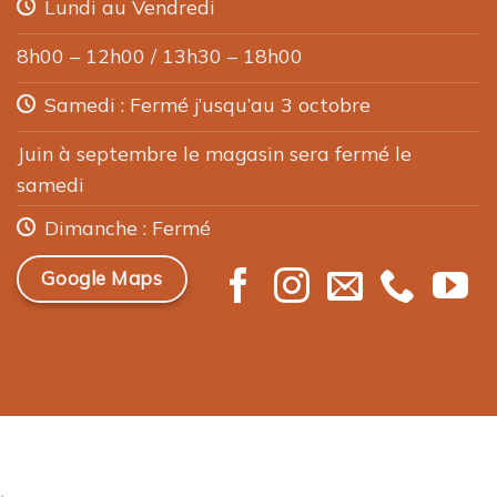
Lundi au Vendredi
être
choisies
8h00 – 12h00 / 13h30 – 18h00
sur
Samedi : Fermé j’usqu’au 3 octobre
la
page
Juin à septembre le magasin sera fermé le
du
samedi
produit
Dimanche : Fermé
Google Maps