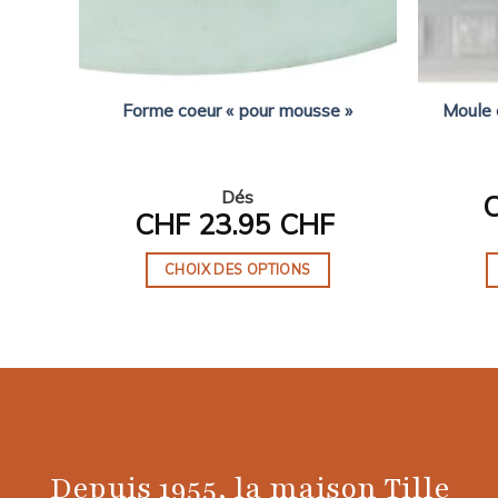
o per
Moule 
Forme coeur « pour mousse »
r
Dés
CHF
23.95 CHF
CHOIX DES OPTIONS
Ce
produit
a
plusieurs
variations.
Les
options
Depuis 1955, la maison Tille
peuvent