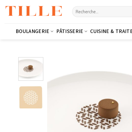
Passer
Recherche
au
pour :
contenu
BOULANGERIE
PÂTISSERIE
CUISINE & TRAIT