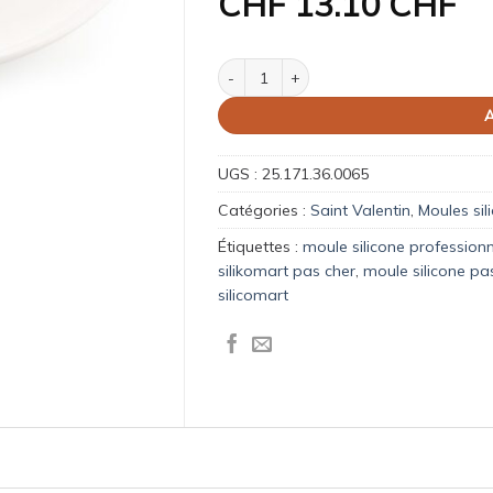
CHF
13.10 CHF
quantité de Pochoir feuilles en silicone
A
UGS :
25.171.36.0065
Catégories :
Saint Valentin
,
Moules sil
Étiquettes :
moule silicone professionne
silikomart pas cher
,
moule silicone pa
silicomart