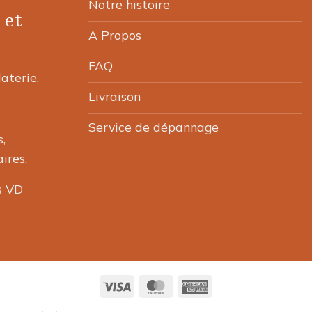
Notre histoire
 et
être
choisies
A Propos
sur
FAQ
la
laterie,
page
Livraison
du
produit
Service de dépannage
,
ires.
s VD
Visa
MasterCard
American
Express