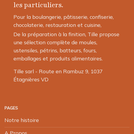
les particuliers.
sur
la
Pour la boulangerie, pâtisserie, confiserie,
page
chocolaterie, restauration et cuisine,
du
produit
De la préparation à la finition, Tille propose
une sélection complète de moules,
ustensiles, pétrins, batteurs, fours,
emballages et produits alimentaires.
Tille sarl - Route en Rambuz 9, 1037
Étagnières VD
PAGES
Notre histoire
A Propos