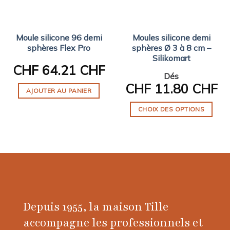
Moule silicone 96 demi
Moules silicone demi
sphères Flex Pro
sphères Ø 3 à 8 cm –
Silikomart
CHF
64.21 CHF
Dés
CHF
11.80 CHF
AJOUTER AU PANIER
CHOIX DES OPTIONS
Ce
produit
a
plusieurs
variations.
Les
options
Depuis 1955, la maison Tille
peuvent
être
accompagne les professionnels et
choisies