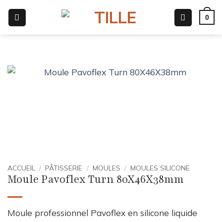
Passer
0
au
contenu
ACCUEIL
/
PÂTISSERIE
/
MOULES
/
MOULES SILICONE
Moule Pavoflex Turn 80X46X38mm
Moule professionnel Pavoflex en silicone liquide