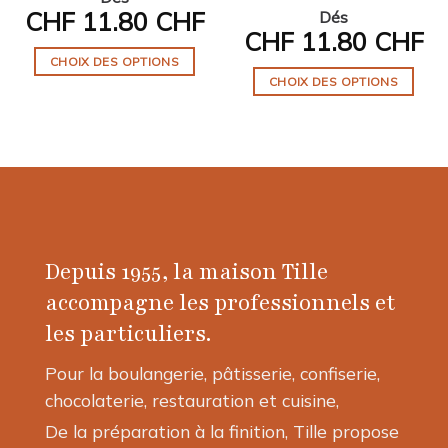
CHF
11.80 CHF
Dés
CHF
11.80 CHF
CHOIX DES OPTIONS
CHOIX DES OPTIONS
Ce
Ce
produit
produit
a
a
plusieurs
plusieurs
variations.
variations.
Les
Les
options
options
peuvent
Depuis 1955, la maison Tille
peuvent
être
être
choisies
accompagne les professionnels et
choisies
sur
les particuliers.
sur
la
la
page
Pour la boulangerie, pâtisserie, confiserie,
page
du
chocolaterie, restauration et cuisine,
du
produit
produit
De la préparation à la finition, Tille propose