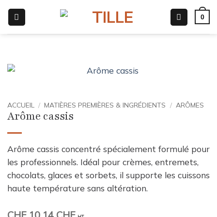
Passer
0
au
contenu
ACCUEIL
/
MATIÈRES PREMIÈRES & INGRÉDIENTS
/
ARÔMES
Arôme cassis
Arôme cassis concentré spécialement formulé pour
les professionnels. Idéal pour crèmes, entremets,
chocolats, glaces et sorbets, il supporte les cuissons
haute température sans altération.
CHF
10.14 CHF
HT