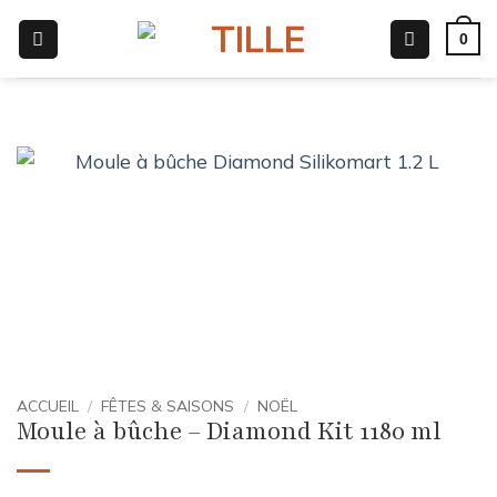
Passer
0
au
contenu
ACCUEIL
/
FÊTES & SAISONS
/
NOËL
Moule à bûche – Diamond Kit 1180 ml