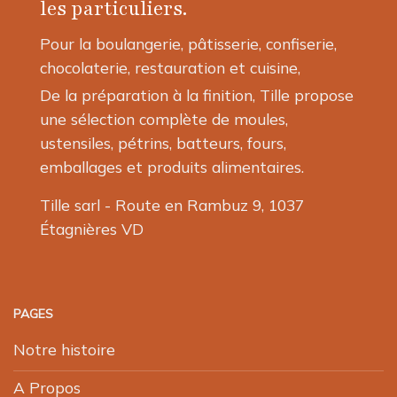
les particuliers.
sur
la
Pour la boulangerie, pâtisserie, confiserie,
page
chocolaterie, restauration et cuisine,
du
produit
De la préparation à la finition, Tille propose
une sélection complète de moules,
ustensiles, pétrins, batteurs, fours,
emballages et produits alimentaires.
Tille sarl - Route en Rambuz 9, 1037
Étagnières VD
PAGES
Notre histoire
A Propos