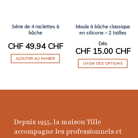
Série de 4 raclettes à
Moule à bûche classique
bûche
en silicone – 2 tailles
Dés
CHF
49.94 CHF
CHF
15.00 CHF
AJOUTER AU PANIER
CHOIX DES OPTIONS
Ce
produit
a
plusieurs
variations.
Les
options
Depuis 1955, la maison Tille
peuvent
être
accompagne les professionnels et
choisies