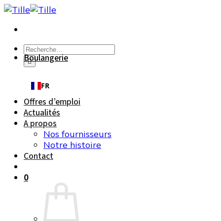
Passer
au
contenu
Recherche
Boulangerie
pour :
FR
Offres d’emploi
Actualités
A propos
Nos fournisseurs
Notre histoire
Contact
0