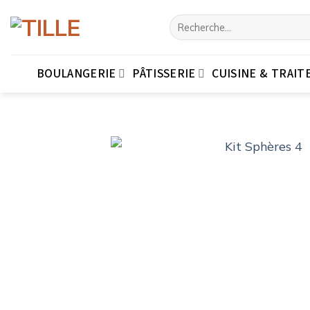
Passer
Recherche
au
pour :
contenu
BOULANGERIE
PÂTISSERIE
CUISINE & TRAIT