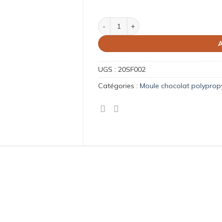
quantité de Kit Sphères 4
A
UGS :
20SF002
Catégories :
Moule chocolat polyprop