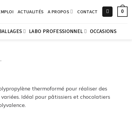
EMPLOI
ACTUALITÉS
A PROPOS
CONTACT
0
BALLAGES
LABO PROFESSIONNEL
OCCASIONS
L
olypropylène thermoformé pour réaliser des
 variées. Idéal pour pâtissiers et chocolatiers
olyvalence.