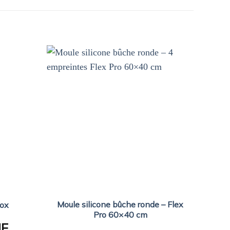
Moule silicone bûche ronde – Flex
nox
Mou
Pro 60×40 cm
HF