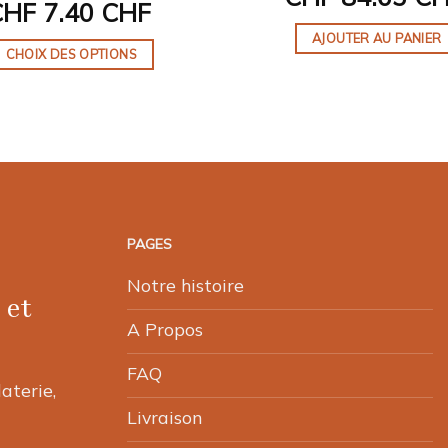
CHF
7.40 CHF
AJOUTER AU PANIER
CHOIX DES OPTIONS
Ce
produit
a
plusieurs
variations.
Les
options
PAGES
peuvent
être
Notre histoire
 et
choisies
A Propos
sur
la
FAQ
page
laterie,
du
Livraison
produit