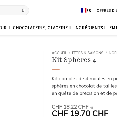
OFFRES D’
FR
EUR
CHOCOLATERIE, GLACERIE
INGRÉDIENTS
EM
ACCUEIL
/
FÊTES & SAISONS
/
NOË
Kit Sphères 4
Kit complet de 4 moules en p
sphères en chocolat de tailles
en quête de précision et de p
CHF
18.22 CHF
HT
CHF
19.70 CHF