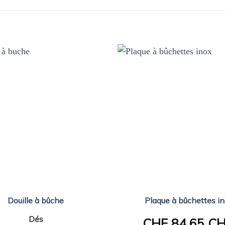
Douille à bûche
Plaque à bûchettes i
Dés
CHF
84.65 C