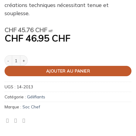
créations techniques nécessitant tenue et
souplesse.
CHF
45.76 CHF
HT
CHF
46.95 CHF
quantité de Gomme iota 600 g - gélifiant apte à la congélation
AJOUTER AU PANIER
UGS :
14-2013
Catégorie :
Gélifiants
Marque :
Soc Chef