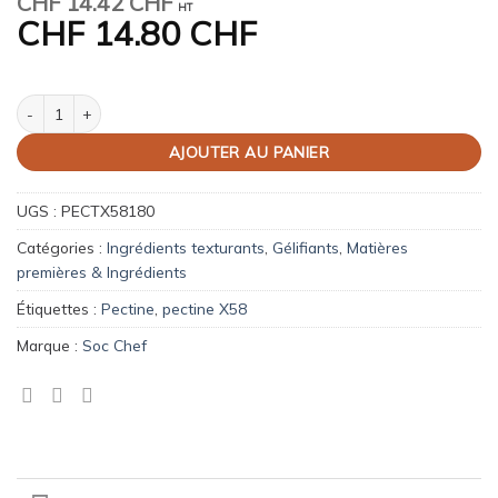
CHF
14.42 CHF
HT
CHF
14.80 CHF
quantité de Pectine X-58 – Gélifiant lactique en poudre
AJOUTER AU PANIER
UGS :
PECTX58180
Catégories :
Ingrédients texturants
,
Gélifiants
,
Matières
premières & Ingrédients
Étiquettes :
Pectine
,
pectine X58
Marque :
Soc Chef