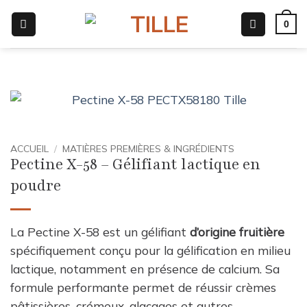
Passer
0
au
contenu
ACCUEIL
/
MATIÈRES PREMIÈRES & INGRÉDIENTS
Pectine X-58 – Gélifiant lactique en
poudre
La Pectine X-58 est un gélifiant
d’origine fruitière
spécifiquement conçu pour la gélification en milieu
lactique, notamment en présence de calcium. Sa
formule performante permet de réussir crèmes
pâtissières, crémeux, glaçages et autres