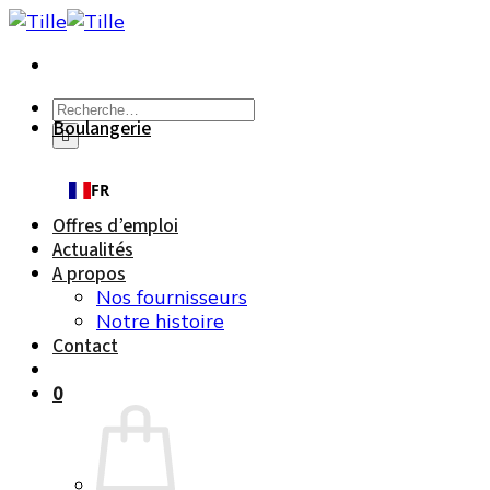
Passer
au
contenu
Recherche
Boulangerie
pour :
FR
Offres d’emploi
Actualités
A propos
Nos fournisseurs
Notre histoire
Contact
0