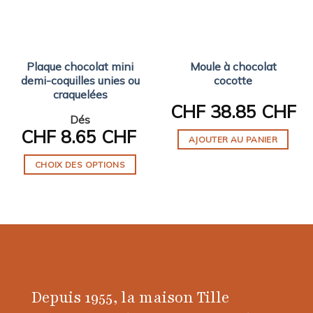
Plaque chocolat mini
Moule à chocolat
demi-coquilles unies ou
cocotte
craquelées
CHF
38.85 CHF
Dés
CHF
8.65 CHF
AJOUTER AU PANIER
CHOIX DES OPTIONS
Ce
produit
a
plusieurs
variations.
Les
options
Depuis 1955, la maison Tille
peuvent
être