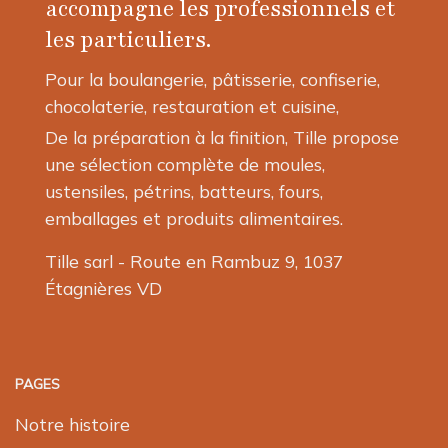
accompagne les professionnels et
choisies
les particuliers.
sur
la
Pour la boulangerie, pâtisserie, confiserie,
page
chocolaterie, restauration et cuisine,
du
produit
De la préparation à la finition, Tille propose
une sélection complète de moules,
ustensiles, pétrins, batteurs, fours,
emballages et produits alimentaires.
Tille sarl - Route en Rambuz 9, 1037
Étagnières VD
PAGES
Notre histoire