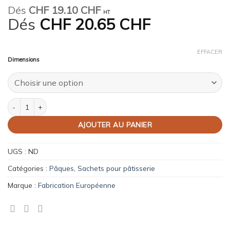
Dés
CHF
19.10 CHF
HT
Dés
CHF
20.65 CHF
EFFACER
Dimensions
quantité de Sachets de Pâques Panpan fond carton
AJOUTER AU PANIER
UGS :
ND
Catégories :
Pâques
,
Sachets pour pâtisserie
Marque :
Fabrication Européenne