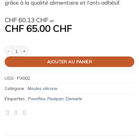
grâce à la qualité alimentaire et l’anti-adhésif.
CHF
60.13 CHF
HT
CHF
65.00 CHF
quantité de Moule silicone 24 Muffins Pavoflex
AJOUTER AU PANIER
UGS :
PX002
Catégorie :
Moules silicone
Étiquettes :
Pavoflex
,
Flexipan
,
Demarle