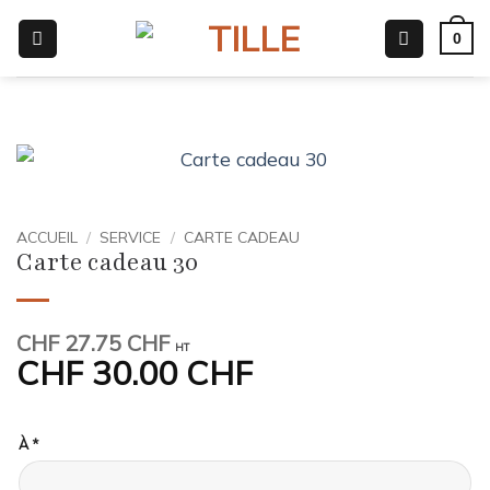
Passer
0
au
contenu
ACCUEIL
/
SERVICE
/
CARTE CADEAU
Carte cadeau 30
CHF
27.75 CHF
HT
CHF
30.00 CHF
À
*