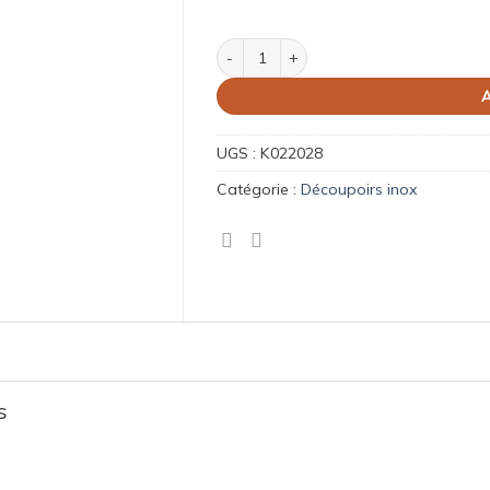
quantité de Emporte-pièce Dauphin en ino
A
UGS :
K022028
Catégorie :
Découpoirs inox
s