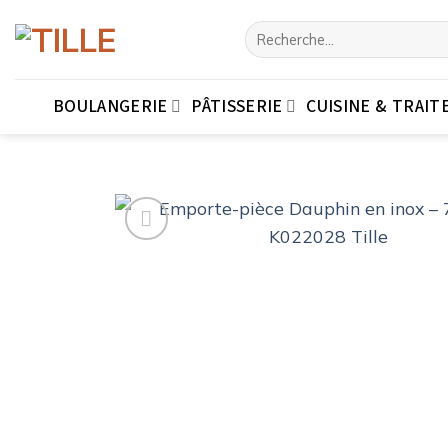
Passer
Recherche
au
pour :
contenu
BOULANGERIE
PÂTISSERIE
CUISINE & TRAIT