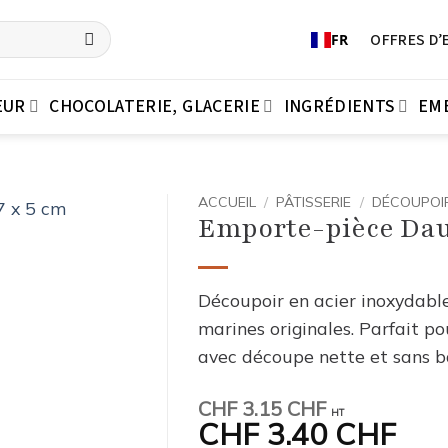
OFFRES D’
FR
EUR
CHOCOLATERIE, GLACERIE
INGRÉDIENTS
EM
ACCUEIL
/
PÂTISSERIE
/
DÉCOUPOIR
Emporte-pièce Daup
Découpoir en acier inoxydabl
marines originales. Parfait po
avec découpe nette et sans b
CHF
3.15 CHF
HT
CHF
3.40 CHF