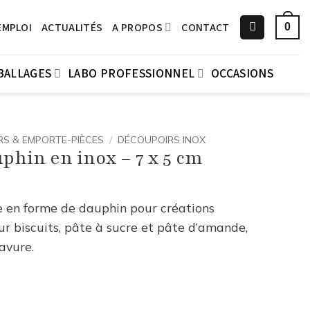
EMPLOI
ACTUALITÉS
A PROPOS
CONTACT
0
BALLAGES
LABO PROFESSIONNEL
OCCASIONS
S & EMPORTE-PIÈCES
/
DÉCOUPOIRS INOX
hin en inox – 7 x 5 cm
e en forme de dauphin pour créations
ur biscuits, pâte à sucre et pâte d’amande,
avure.