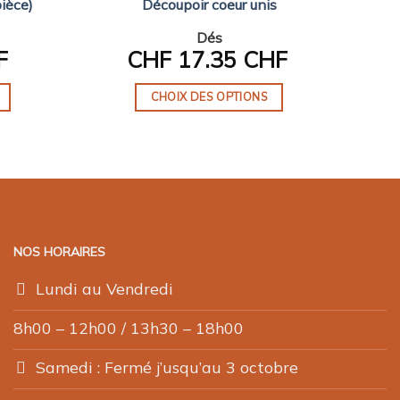
pièce)
Découpoir coeur unis
Dés
F
CHF
17.35 CHF
CHOIX DES OPTIONS
Ce
produit
a
plusieurs
variations.
Les
NOS HORAIRES
options
peuvent
Lundi au Vendredi
être
choisies
8h00 – 12h00 / 13h30 – 18h00
sur
Samedi : Fermé j’usqu’au 3 octobre
la
page