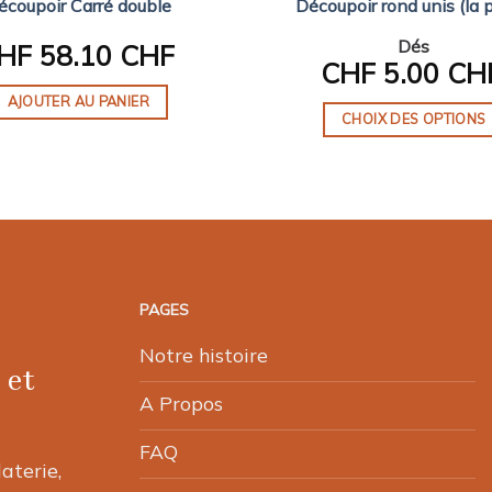
écoupoir Carré double
Découpoir rond unis (la 
Dés
HF
58.10 CHF
CHF
5.00 CH
AJOUTER AU PANIER
CHOIX DES OPTIONS
Ce
produit
a
plusieurs
variations.
Les
PAGES
options
peuvent
Notre histoire
être
 et
choisies
A Propos
sur
FAQ
la
laterie,
page