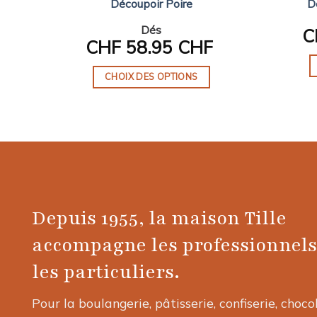
Découpoir Poire
D
Dés
C
CHF
58.95 CHF
CHOIX DES OPTIONS
Ce
produit
a
plusieurs
variations.
Les
options
Depuis 1955, la maison Tille
peuvent
être
accompagne les professionnels
choisies
les particuliers.
sur
la
Pour la boulangerie, pâtisserie, confiserie, choco
page