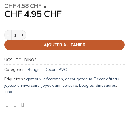
CHF
4.58 CHF
HT
CHF
4.95 CHF
quantité de Bougies d'anniversaire dinosaures
AJOUTER AU PANIER
UGS :
BOUDINO3
Catégories :
Bougies
,
Décors PVC
Étiquettes :
gâteaux
,
décoration
,
decor gateaux
,
Décor gâteau
joyeux anniversaire
,
joyeux anniversaire
,
bougies
,
dinosaures
,
dino