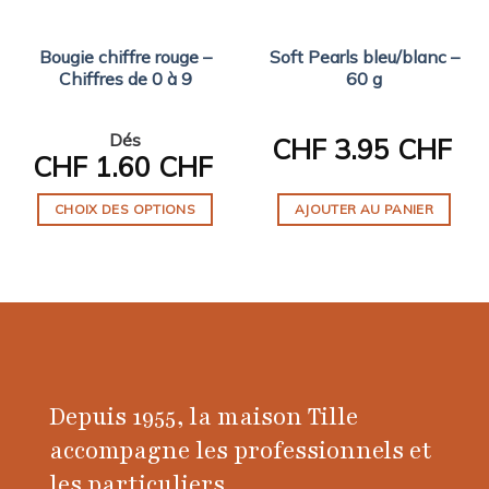
Bougie chiffre rouge –
Soft Pearls bleu/blanc –
Chiffres de 0 à 9
60 g
Dés
CHF
3.95 CHF
CHF
1.60 CHF
CHOIX DES OPTIONS
AJOUTER AU PANIER
Ce
produit
a
plusieurs
variations.
Les
options
Depuis 1955, la maison Tille
peuvent
être
accompagne les professionnels et
choisies
les particuliers.
sur