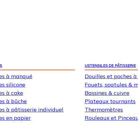
S
USTENSILES DE PÂTISSERIE
es à manqué
Douilles et poches à
s silicone
Fouets, spatules & 
es à cake
Bassines & cuivre
es à bûche
Plateaux tournants
s à pâtisserie individuel
Thermomètres
es en papier
Rouleaux et Pincea