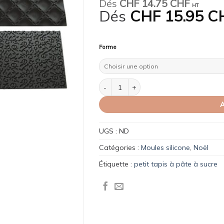
Dés
CHF
14.75 CHF
HT
Dés
CHF
15.95 C
Forme
quantité de Petit tapis décor et bûche
A
UGS :
ND
Catégories :
Moules silicone
,
Noël
Étiquette :
petit tapis à pâte à sucre