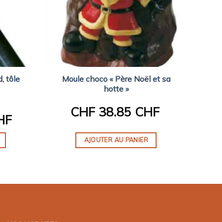
, tôle
Moule choco « Père Noël et sa
hotte »
CHF
38.85 CHF
HF
AJOUTER AU PANIER