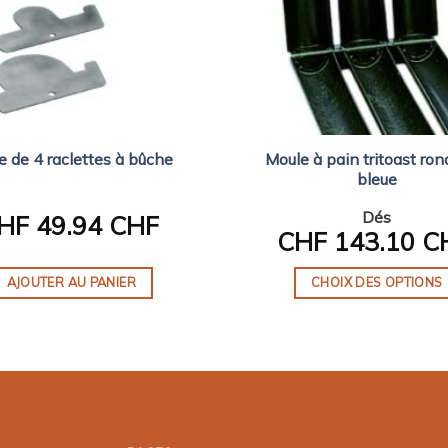
Moule à pain tritoast rond
e de 4 raclettes à bûche
bleue
Dés
HF
49.94 CHF
CHF
143.10 C
AJOUTER AU PANIER
CHOIX DES OPTIONS
Ce
produit
a
plusieurs
variations.
Les