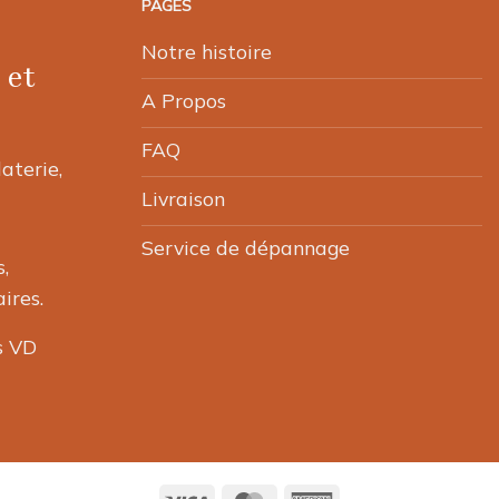
PAGES
options
peuvent
Notre histoire
 et
être
choisies
A Propos
sur
FAQ
la
laterie,
page
Livraison
du
produit
Service de dépannage
,
ires.
s VD