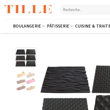
Passer
Recherche
au
pour :
contenu
BOULANGERIE
PÂTISSERIE
CUISINE & TRAIT