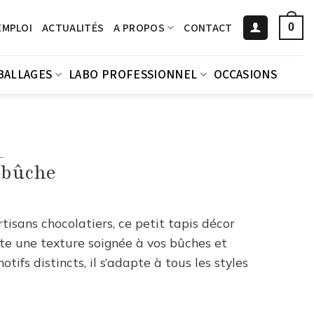
EMPLOI
ACTUALITÉS
A PROPOS
CONTACT
0
BALLAGES
LABO PROFESSIONNEL
OCCASIONS
L
t bûche
rtisans chocolatiers, ce petit tapis décor
te une texture soignée à vos bûches et
tifs distincts, il s’adapte à tous les styles